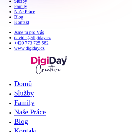
Služby
Family
Naše Práce
Blog
Kontakt
Jsme tu pro Vás
david.s@digiday.cz
+420 773 725 582
www.digiday.cz
Domů
Služby
Family
Naše Práce
Blog
Kontakt