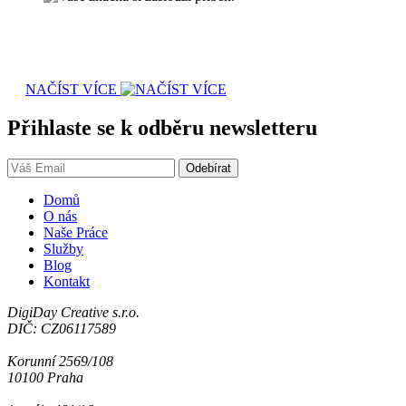
NAČÍST VÍCE
Přihlaste se k odběru newsletteru
Domů
O nás
Naše Práce
Služby
Blog
Kontakt
DigiDay Creative s.r.o.
DIČ: CZ06117589
Korunní 2569/108
10100 Praha