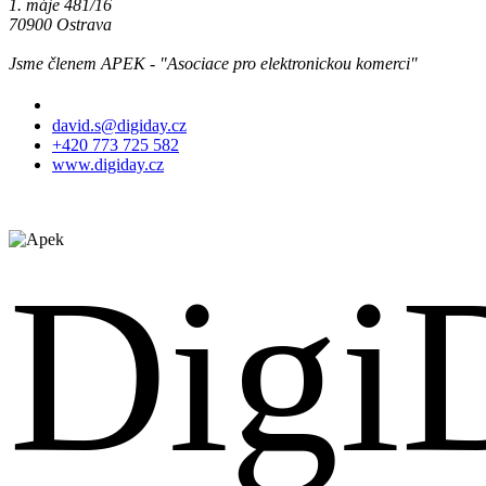
1. máje 481/16
70900 Ostrava
Jsme členem APEK - "Asociace pro elektronickou komerci"
Jsme tu pro Vás
david.s@digiday.cz
+420 773 725 582
www.digiday.cz
Digi