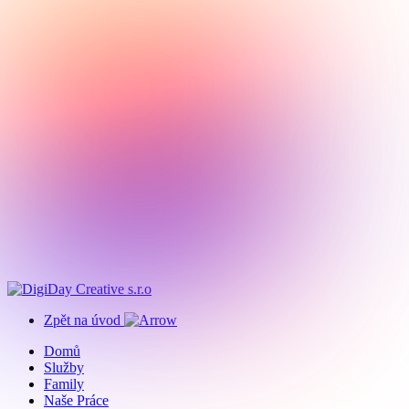
Zpět na úvod
Domů
Služby
Family
Naše Práce