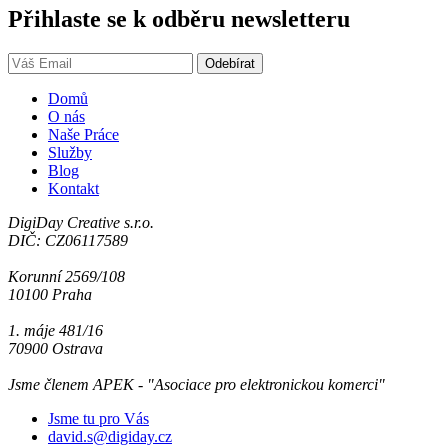
Přihlaste se k odběru newsletteru
Domů
O nás
Naše Práce
Služby
Blog
Kontakt
DigiDay Creative s.r.o.
DIČ: CZ06117589
Korunní 2569/108
10100 Praha
1. máje 481/16
70900 Ostrava
Jsme členem APEK - "Asociace pro elektronickou komerci"
Jsme tu pro Vás
david.s@digiday.cz