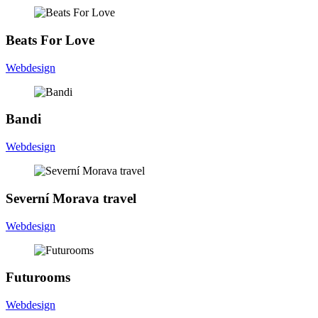
B
e
a
t
s
F
o
r
L
o
v
e
Webdesign
B
a
n
d
i
Webdesign
S
e
v
e
r
n
í
M
o
r
a
v
a
t
r
a
v
e
l
Webdesign
F
u
t
u
r
o
o
m
s
Webdesign