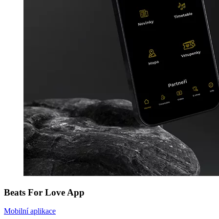
B
e
a
t
s
F
o
r
L
o
v
e
A
p
p
Mobilní aplikace