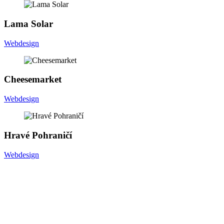
L
a
m
a
S
o
l
a
r
Webdesign
C
h
e
e
s
e
m
a
r
k
e
t
Webdesign
H
r
a
v
é
P
o
h
r
a
n
i
č
í
Webdesign