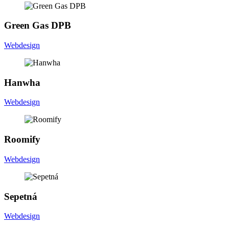
G
r
e
e
n
G
a
s
D
P
B
Webdesign
H
a
n
w
h
a
Webdesign
R
o
o
m
i
f
y
Webdesign
S
e
p
e
t
n
á
Webdesign