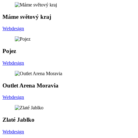
M
á
m
e
s
v
ě
t
o
v
ý
k
r
a
j
Webdesign
P
o
j
e
z
Webdesign
O
u
t
l
e
t
A
r
e
n
a
M
o
r
a
v
i
a
Webdesign
Z
l
a
t
é
J
a
b
l
k
o
Webdesign