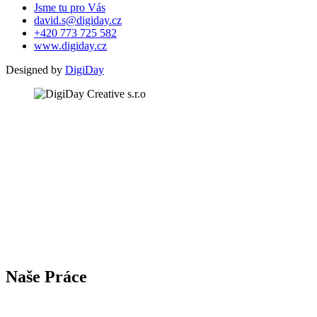
Jsme tu pro Vás
david.s@digiday.cz
+420 773 725 582
www.digiday.cz
Designed by
DigiDay
N
a
š
e
P
r
á
c
e