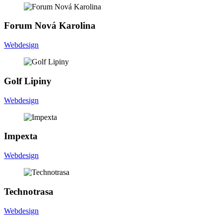
F
o
r
u
m
N
o
v
á
K
a
r
o
l
i
n
a
Webdesign
G
o
l
f
L
i
p
i
n
y
Webdesign
I
m
p
e
x
t
a
Webdesign
T
e
c
h
n
o
t
r
a
s
a
Webdesign