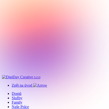
Zpět na úvod
Domů
Služby
Family
Naše Práce