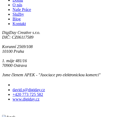
Domů
O nás
Naše Práce
Služby
Blog
Kontakt
DigiDay Creative s.r.o.
DIČ: CZ06117589
Korunní 2569/108
10100 Praha
1. máje 481/16
70900 Ostrava
Jsme členem APEK - "Asociace pro elektronickou komerci"
Jsme tu pro Vás
david.s@digiday.cz
+420 773 725 582
www.digiday.cz