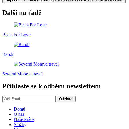
Klepnutím přijměte marketingové soubory cookie a povolte tento obsah
Další na řadě
Beats For Love
Bandi
Severní Morava travel
Přihlaste se k odběru newsletteru
Domů
O nás
Naše Práce
Služby