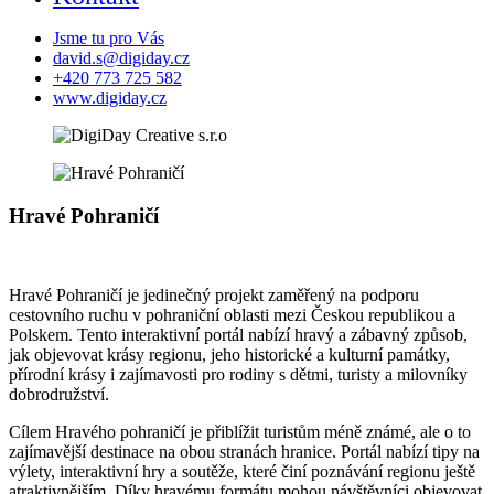
Jsme tu pro Vás
david.s@digiday.cz
+420 773 725 582
www.digiday.cz
Hravé Pohraničí
Hravé Pohraničí je jedinečný projekt zaměřený na podporu
cestovního ruchu v pohraniční oblasti mezi Českou republikou a
Polskem. Tento interaktivní portál nabízí hravý a zábavný způsob,
jak objevovat krásy regionu, jeho historické a kulturní památky,
přírodní krásy i zajímavosti pro rodiny s dětmi, turisty a milovníky
dobrodružství.
Cílem Hravého pohraničí je přiblížit turistům méně známé, ale o to
zajímavější destinace na obou stranách hranice. Portál nabízí tipy na
výlety, interaktivní hry a soutěže, které činí poznávání regionu ještě
atraktivnějším. Díky hravému formátu mohou návštěvníci objevovat