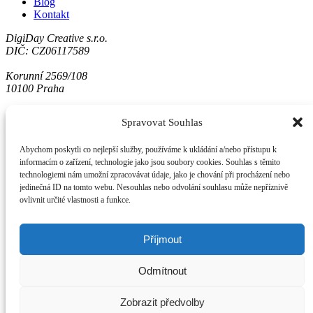
Blog
Kontakt
DigiDay Creative s.r.o.
DIČ: CZ06117589
Korunní 2569/108
10100 Praha
1. máje 481/16
Spravovat Souhlas
70900 Ostrava
Abychom poskytli co nejlepší služby, používáme k ukládání a/nebo přístupu k
Jsme členem APEK - "Asociace pro elektronickou komerci"
informacím o zařízení, technologie jako jsou soubory cookies. Souhlas s těmito
Jsme tu pro Vás
technologiemi nám umožní zpracovávat údaje, jako je chování při procházení nebo
jedinečná ID na tomto webu. Nesouhlas nebo odvolání souhlasu může nepříznivě
david.s@digiday.cz
ovlivnit určité vlastnosti a funkce.
+420 773 725 582
www.digiday.cz
Příjmout
Odmítnout
DigiDay
Zobrazit předvolby