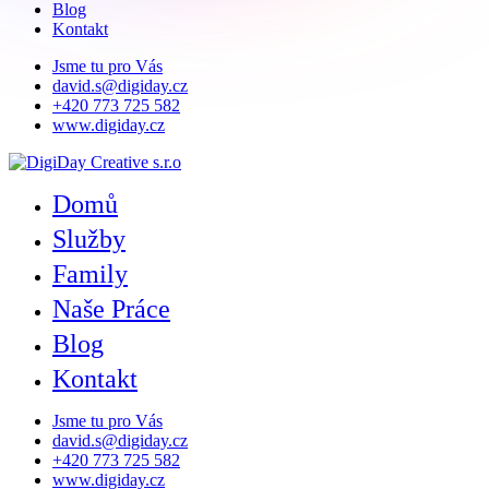
Blog
Kontakt
Jsme tu pro Vás
david.s@digiday.cz
+420 773 725 582
www.digiday.cz
Domů
Služby
Family
Naše Práce
Blog
Kontakt
Jsme tu pro Vás
david.s@digiday.cz
+420 773 725 582
www.digiday.cz