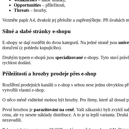
Opportunities
– příležitosti,
Threats
– hrozby.
Vezměte papír A4, dvakrát jej přeložte a zapřemýšlejte. Při úvahách m
Silné a slabé stránky e-shopu
E-shopy se dají rozdělit do dvou kategorií. Na jedné straně jsou
unive
doručení (z pohledu kupujícího).
Druhým typem e-shopů jsou
specializované
e-shopy. Tyto staví právě
rychlost dodání.
Příležitosti a hrozby prodeje přes e-shop
Rozšíření prodejních kanálů o e-shop s sebou nese jednu obvyklou pří
vytvořili vlastní e-shop.
O něco méně viditelné mohou být hrozby. Pro firmy, které až dosud pr
První hrozbou je
parazitování na ceně
. Vaši zákazníci byli zvyklí n
cenu, ale vy nesete náklady distribuce. A to je ta lepší varianta. Dr
nezavadili.