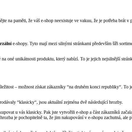
ějte na paměti, že váš e-shop neexistuje ve vakuu, že je potřeba brát v
rzální
e-shopy. Tyto mají mezi silnými stránkami především šíři sortim
 na oné unikátnosti produktu, který nabízí. To je jejich nejsilnější strá
ležitost – možnost získat zákazníky “na druhém konci republiky“. To je 
odávaly “klasicky“, jsou aktuální zejména dvě následující hrozby.
akupovat u vás klasicky. Pak jste vytvořili e-shop a část zákazníků začal
uhá hrozba je pochopitelně ta, že jim nakupování v e-shopu zachutná, al