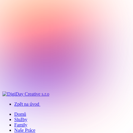
Zpět na úvod
Domů
Služby
Family
Naše Práce