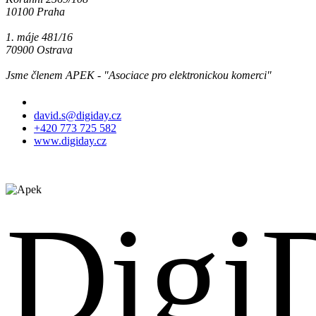
10100 Praha
1. máje 481/16
70900 Ostrava
Jsme členem APEK - "Asociace pro elektronickou komerci"
Jsme tu pro Vás
david.s@digiday.cz
+420 773 725 582
www.digiday.cz
Digi