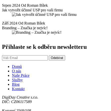
Srpen 2024 Od Roman Bílek
Jak vytvořit účinné USP pro vaši firmu
Září 2024 Od Roman Bílek
Branding – Značka je nejvíc!
Přihlaste se k odběru newsletteru
Domů
O nás
Naše Práce
Služby
Blog
Kontakt
DigiDay Creative s.r.o.
DIČ: CZ06117589
Korunní 2569/108