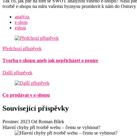
Tak co, jak jste na tom se SWOT analýzou vašeho e-shopu? Našli jste si
tvorbě e-shopu na míru vašemu byznysu promluvit k nám do Ostravy
analýza
e-shop
eshop
Předchozí příspěvek
Tvorba e-shopu aneb jak nepřicházet o peníze
Další příspěvek
Co prodávat v e-shopu
Související příspěvky
Prosinec 2023 Od Roman Bílek
Hlavní chyby při tvorbě webu – čemu se vyhnout?