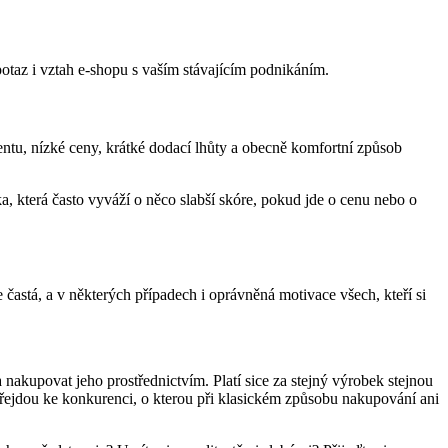
 potaz i vztah e-shopu s vaším stávajícím podnikáním.
entu, nízké ceny, krátké dodací lhůty a obecně komfortní způsob
nka, která často vyváží o něco slabší skóre, pokud jde o cenu nebo o
častá, a v některých případech i oprávněná motivace všech, kteří si
a nakupovat jeho prostřednictvím. Platí sice za stejný výrobek stejnou
e přejdou ke konkurenci, o kterou při klasickém způsobu nakupování ani