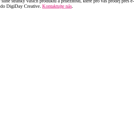
lné stránky vašich produktů a příležitosti, které pro vás prodej přes e-
 do DigiDay Creative.
Kontaktujte nás
.