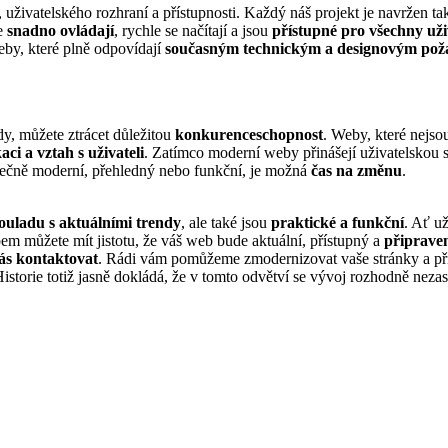
uživatelského rozhraní a přístupnosti. Každý náš projekt je navržen ta
se
snadno ovládají
, rychle se načítají a jsou
přístupné pro všechny uži
eby, které plně odpovídají
současným technickým a designovým po
y, můžete ztrácet důležitou
konkurenceschopnost
. Weby, které nejso
ci a vztah s uživateli
. Zatímco moderní weby přinášejí uživatelskou 
atečně moderní, přehledný nebo funkční, je možná
čas na změnu
.
souladu s aktuálními trendy
, ale také jsou
praktické a funkční
. Ať u
 můžete mít jistotu, že váš web bude aktuální, přístupný a
připrave
ás kontaktovat
. Rádi vám pomůžeme zmodernizovat vaše stránky a p
 Historie totiž jasně dokládá, že v tomto odvětví se vývoj rozhodně neza