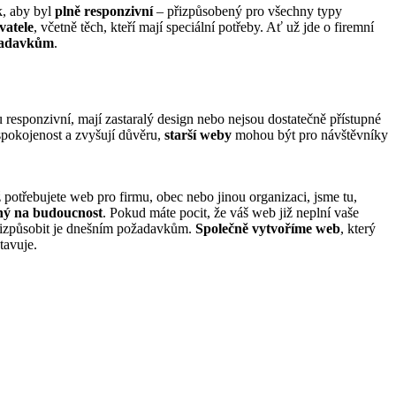
k, aby byl
plně responzivní
– přizpůsobený pro všechny typy
vatele
, včetně těch, kteří mají speciální potřeby. Ať už jde o firemní
žadavkům
.
u responzivní, mají zastaralý design nebo nejsou dostatečně přístupné
spokojenost a zvyšují důvěru,
starší weby
mohou být pro návštěvníky
ž potřebujete web pro firmu, obec nebo jinou organizaci, jsme tu,
ný na budoucnost
. Pokud máte pocit, že váš web již neplní vaše
řizpůsobit je dnešním požadavkům.
Společně vytvoříme web
, který
stavuje.