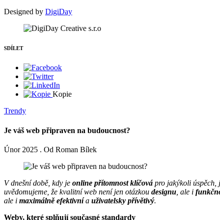
Designed by
DigiDay
SDÍLET
Kopie
Trendy
Je váš web připraven na budoucnost?
Únor 2025 . Od Roman Bílek
V dnešní době, kdy je
online přítomnost klíčová
pro jakýkoli úspěch, 
uvědomujeme, že kvalitní web není jen otázkou
designu
, ale i
funkčno
ale i
maximálně efektivní
a
uživatelsky přívětivý
.
Weby, které splňují současné standardy