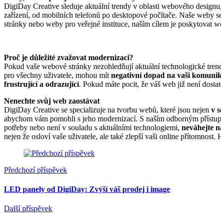
DigiDay Creative sleduje aktuální trendy v oblasti webového designu, 
zařízení, od mobilních telefonů po desktopové počítače. Naše weby 
stránky nebo weby pro veřejné instituce, naším cílem je poskytovat w
Proč je důležité zvažovat modernizaci?
Pokud vaše webové stránky nezohledňují aktuální technologické trend
pro všechny uživatele, mohou mít
negativní dopad na vaši komunika
frustrující a odrazující
. Pokud máte pocit, že váš web již není dost
Nenechte svůj web zaostávat
DigiDay Creative se specializuje na tvorbu webů, které jsou nejen
v 
abychom vám pomohli s jeho modernizací. S naším odborným přístupem
potřeby nebo není v souladu s aktuálními technologiemi,
neváhejte n
nejen že osloví vaše uživatele, ale také zlepší vaši online přítomnost.
Předchozí příspěvek
LED panely od DigiDay: Zvýší váš prodej i image
Další příspěvek