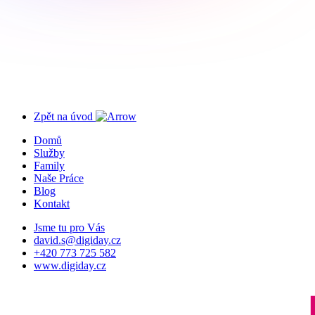
Zpět na úvod
Domů
Služby
Family
Naše Práce
Blog
Kontakt
Jsme tu pro Vás
david.s@digiday.cz
+420 773 725 582
www.digiday.cz