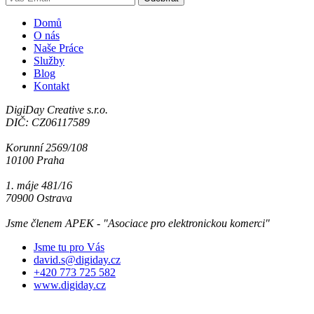
Domů
O nás
Naše Práce
Služby
Blog
Kontakt
DigiDay Creative s.r.o.
DIČ: CZ06117589
Korunní 2569/108
10100 Praha
1. máje 481/16
70900 Ostrava
Jsme členem APEK - "Asociace pro elektronickou komerci"
Jsme tu pro Vás
david.s@digiday.cz
+420 773 725 582
www.digiday.cz