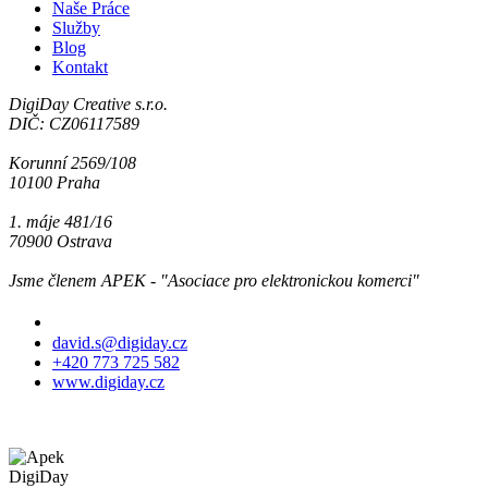
Naše Práce
Služby
Blog
Kontakt
DigiDay Creative s.r.o.
DIČ: CZ06117589
Korunní 2569/108
10100 Praha
1. máje 481/16
70900 Ostrava
Jsme členem APEK - "Asociace pro elektronickou komerci"
Jsme tu pro Vás
david.s@digiday.cz
+420 773 725 582
www.digiday.cz
DigiDay