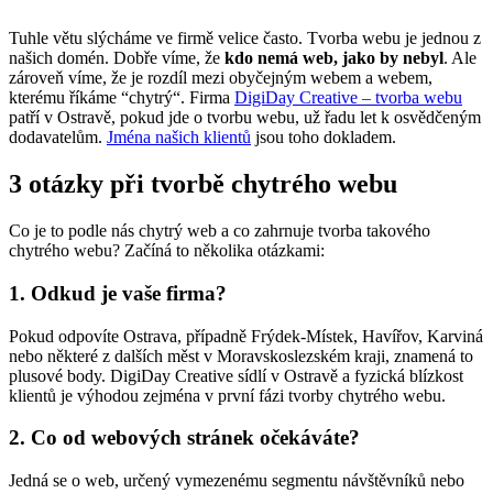
Tuhle větu slýcháme ve firmě velice často. Tvorba webu je jednou z
našich domén. Dobře víme, že
kdo nemá web, jako by nebyl
. Ale
zároveň víme, že je rozdíl mezi obyčejným webem a webem,
kterému říkáme “chytrý“. Firma
DigiDay Creative – tvorba webu
patří v Ostravě, pokud jde o tvorbu webu, už řadu let k osvědčeným
dodavatelům.
Jména našich klientů
jsou toho dokladem.
3 otázky při tvorbě chytrého webu
Co je to podle nás chytrý web a co zahrnuje tvorba takového
chytrého webu? Začíná to několika otázkami:
1. Odkud je vaše firma?
Pokud odpovíte Ostrava, případně Frýdek-Místek, Havířov, Karviná
nebo některé z dalších měst v Moravskoslezském kraji, znamená to
plusové body. DigiDay Creative sídlí v Ostravě a fyzická blízkost
klientů je výhodou zejména v první fázi tvorby chytrého webu.
2. Co od webových stránek očekáváte?
Jedná se o web, určený vymezenému segmentu návštěvníků nebo