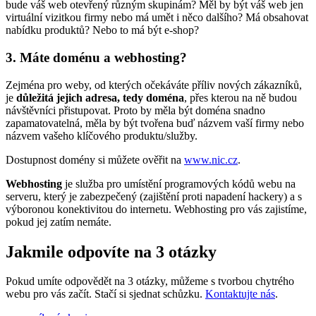
bude váš web otevřený různým skupinám? Měl by být váš web jen
virtuální vizitkou firmy nebo má umět i něco dalšího? Má obsahovat
nabídku produktů? Nebo to má být e-shop?
3. Máte doménu a webhosting?
Zejména pro weby, od kterých očekáváte příliv nových zákazníků,
je
důležitá jejich adresa, tedy doména
, přes kterou na ně budou
návštěvníci přistupovat. Proto by měla být doména snadno
zapamatovatelná, měla by být tvořena buď názvem vaší firmy nebo
názvem vašeho klíčového produktu/služby.
Dostupnost domény si můžete ověřit na
www.nic.cz
.
Webhosting
je služba pro umístění programových kódů webu na
serveru, který je zabezpečený (zajištění proti napadení hackery) a s
výboronou konektivitou do internetu. Webhosting pro vás zajistíme,
pokud jej zatím nemáte.
Jakmile odpovíte na 3 otázky
Pokud umíte odpovědět na 3 otázky, můžeme s tvorbou chytrého
webu pro vás začít. Stačí si sjednat schůzku.
Kontaktujte nás
.