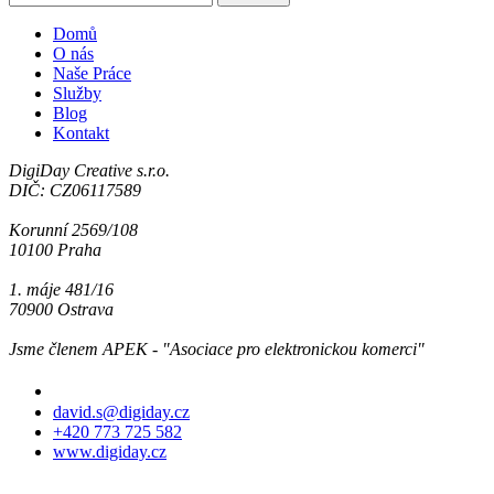
Domů
O nás
Naše Práce
Služby
Blog
Kontakt
DigiDay Creative s.r.o.
DIČ: CZ06117589
Korunní 2569/108
10100 Praha
1. máje 481/16
70900 Ostrava
Jsme členem APEK - "Asociace pro elektronickou komerci"
Jsme tu pro Vás
david.s@digiday.cz
+420 773 725 582
www.digiday.cz