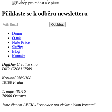
Přihlaste se k odběru newsletteru
Domů
O nás
Naše Práce
Služby
Blog
Kontakt
DigiDay Creative s.r.o.
DIČ: CZ06117589
Korunní 2569/108
10100 Praha
1. máje 481/16
70900 Ostrava
Jsme členem APEK - "Asociace pro elektronickou komerci"